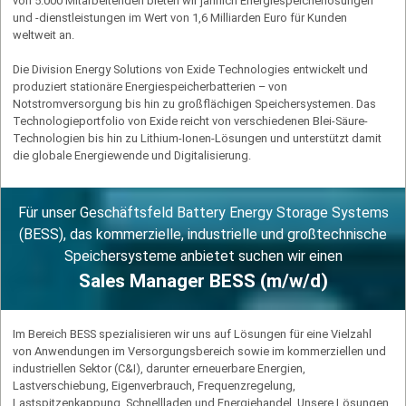
von 5.000 Mitarbeitenden bieten wir jährlich Energiespeicherlösungen
und -dienstleis­tungen im Wert von 1,6 Milliarden Euro für Kunden
weltweit an.
Die Division Energy Solutions von Exide Technologies entwickelt und
produziert stationäre Energiespeicherbatterien – von
Notstromversorgung bis hin zu großflächigen Speichersystemen. Das
Technologieportfolio von Exide reicht von verschiedenen Blei-Säure-
Technologien bis hin zu Lithium-Ionen-Lösungen und unterstützt damit
die globale Energiewende und Digitalisierung.
Für unser Geschäftsfeld Battery Energy Storage Systems
(BESS), das kommerzielle, industrielle und großtechnische
Speichersysteme anbietet suchen wir einen
Sales Manager BESS (m/w/d)
Im Bereich BESS spezialisieren wir uns auf Lösungen für eine Vielzahl
von Anwendungen im Versorgungsbereich sowie im kom­merziellen und
industriellen Sektor (C&I), darunter erneuerbare Energien,
Lastverschiebung, Eigenverbrauch, Frequenzregelung,
Lastspitzenkappung, Schnellladen und Energiehandel. Unsere Lösungen