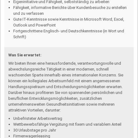
Eigeninitiative und Fähigkeit, selbstständig zu arbeiten
Fähigkeit, informative Berichte über Kundenbesuche zu erstellen
und zu verfassen
Gute IT-Kenntnisse sowie Kenntnisse in Microsoft Word, Excel,
Outlook und PowerPoint
Fortgeschrittene Englisch- und Deutschkenntnisse (in Wort und
Schrift)
Was Sie erwartet:
Wir bieten Ihnen eine herausfordernde, verantwortungsvolle und
abwechslungsreiche Tätigkeit in einer modernen, schnell
wachsenden Sparte innerhalb eines internationalen Konzerns. Sie
können ein kollegiales Arbeitsumfeld mit einem ange­messenen
Handlungsspielraum und Entscheidungsmöglichkeiten erwarten.
Darüber hinaus profitieren Sie von spannen­den persönlichen und
beruflichen Entwicklungsmöglichkeiten, zusätzlichen
unternehmensweiten Gesundheitsinitiativen sowie mehreren
attraktiven Vorteilen, darunter:
Unbefristeter Arbeitsvertrag
Wettbewerbsfähige Vergütung mit fixem und variablem Anteil
30 Urlaubstage pro Jahr
Firmenwagenleasing