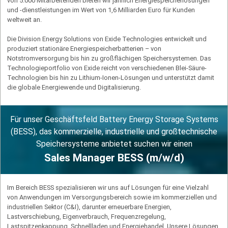
von 5.000 Mitarbeitenden bieten wir jährlich Energiespeicherlösungen
und -dienstleis­tungen im Wert von 1,6 Milliarden Euro für Kunden
weltweit an.
Die Division Energy Solutions von Exide Technologies entwickelt und
produziert stationäre Energiespeicherbatterien – von
Notstromversorgung bis hin zu großflächigen Speichersystemen. Das
Technologieportfolio von Exide reicht von verschiedenen Blei-Säure-
Technologien bis hin zu Lithium-Ionen-Lösungen und unterstützt damit
die globale Energiewende und Digitalisierung.
Für unser Geschäftsfeld Battery Energy Storage Systems
(BESS), das kommerzielle, industrielle und großtechnische
Speichersysteme anbietet suchen wir einen
Sales Manager BESS (m/w/d)
Im Bereich BESS spezialisieren wir uns auf Lösungen für eine Vielzahl
von Anwendungen im Versorgungsbereich sowie im kom­merziellen und
industriellen Sektor (C&I), darunter erneuerbare Energien,
Lastverschiebung, Eigenverbrauch, Frequenzregelung,
Lastspitzenkappung, Schnellladen und Energiehandel. Unsere Lösungen