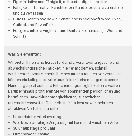
Eigeninitiative und Fähigkeit, selbstständig zu arbeiten
Fähigkeit, informative Berichte über Kundenbesuche zu erstellen
und zu verfassen
Gute IT-Kenntnisse sowie Kenntnisse in Microsoft Word, Excel,
Outlook und PowerPoint
Fortgeschrittene Englisch- und Deutschkenntnisse (in Wort und
Schrift)
Was Sie erwartet:
Wir bieten Ihnen eine herausfordernde, verantwortungsvolle und
abwechslungsreiche Tätigkeit in einer modernen, schnell
wachsenden Sparte innerhalb eines internationalen Konzerns. Sie
können ein kollegiales Arbeitsumfeld mit einem ange­messenen
Handlungsspielraum und Entscheidungsmöglichkeiten erwarten.
Darüber hinaus profitieren Sie von spannen­den persönlichen und
beruflichen Entwicklungsmöglichkeiten, zusätzlichen
unternehmensweiten Gesundheitsinitiativen sowie mehreren
attraktiven Vorteilen, darunter:
Unbefristeter Arbeitsvertrag
Wettbewerbsfähige Vergütung mit fixem und variablem Anteil
30 Urlaubstage pro Jahr
Firmenwagenleasing