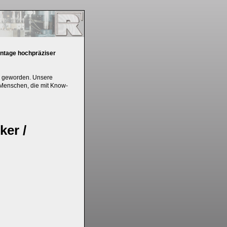
ntage hochpräziser
on geworden. Unsere
n Menschen, die mit Know-
er /