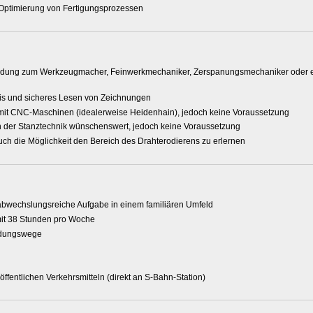
r Optimierung von Fertigungsprozessen
ldung zum Werkzeugmacher, Feinwerkmechaniker, Zerspanungsmechaniker oder e
is und sicheres Lesen von Zeichnungen
it CNC-Maschinen (idealerweise Heidenhain), jedoch keine Voraussetzung
h der Stanztechnik wünschenswert, jedoch keine Voraussetzung
auch die Möglichkeit den Bereich des Drahterodierens zu erlernen
abwechslungsreiche Aufgabe in einem familiären Umfeld
mit 38 Stunden pro Woche
idungswege
 öffentlichen Verkehrsmitteln (direkt an S-Bahn-Station)