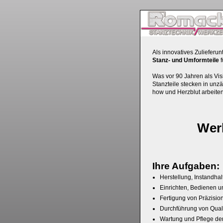
Als innovatives Zulieferu
Stanz- und Umformteile
f
Was vor 90 Jahren als Vis
Stanzteile stecken in unz
how und Herzblut arbeite
Wer
Ihre Aufgaben:
Herstellung, Instandh
Einrichten, Bedienen 
Fertigung von Präzisi
Durchführung von Qual
Wartung und Pflege der