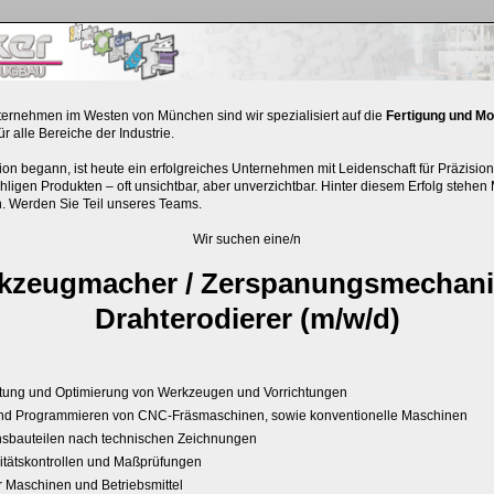
nternehmen im Westen von München sind wir spezialisiert auf die
Fertigung und Mo
ür alle Bereiche der Industrie.
ion begann, ist heute ein erfolgreiches Unternehmen mit Leidenschaft für Präzisi
ähligen Produkten – oft unsichtbar, aber unverzichtbar. Hinter diesem Erfolg stehe
n. Werden Sie Teil unseres Teams.
Wir suchen eine/n
kzeugmacher / Zerspanungsmechanik
Drahterodierer (m/w/d)
altung und Optimierung von Werkzeugen und Vorrichtungen
und Programmieren von CNC-Fräsmaschinen, sowie konventionelle Maschinen
onsbauteilen nach technischen Zeichnungen
itätskontrollen und Maßprüfungen
 Maschinen und Betriebsmittel