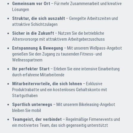
Gemeinsam vor Ort
– Für mehr Zusammenarbeit und kreative
Lösungen
Struktur, die sich auszahlt
– Geregelte Arbeits­zeiten und
attraktive Schichtzulagen
Sicher in die Zukunft
– Nutzen Sie die betrieb­liche
Altersvorsorge mit attraktivem Arbeitgeber­zuschuss
Entspannung & Bewegung
– Mit unserem Wellpass-Angebot
genießen Sie den Zugang zu tausenden Fitness- und
Wellnesspartnern
Ihr perfekter Start
– Erleben Sie eine intensive Einarbeitung
durch erfahrene Mitarbeitende
Mitarbeitervorteile, die sich lohnen
– Exklusive
Produktrabatte und ein kostenloses Gehaltskonto mit
Startguthaben
Sportlich unterwegs
– Mit unserem Bikeleasing-Angebot
bleiben Sie mobil
Teamgeist, der verbindet
– Regelmäßige Firmen­events und
ein motiviertes Team, das sich gegen­seitig unterstützt