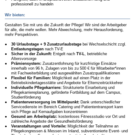
professionell zu handeln
Wir bieten:
Gestalten Sie mit uns die Zukunft der Pflege! Wir sind der Arbeitgeber
für alle, die mehr wollen. Mehr Abwechslung, mehr Herausforderung,
mehr Perspektiven.
30 Urlaubstage + 9 Zusatzurlaubstage
bei Wechselschicht zzgl.
Entlastungstagen
nach TV-E
Sicher in der Zukunft:
Entgelt nach
TV-L
, betriebliche
Altersvorsorge
Prämiensystem:
Zusatzentlohnung für kurzfristige Einsätze
innerhalb von 96 h, Zulagen von bis zu 500 € für Mitarbeiter*innen
mit Fachweiterbildung und ausgewählten Zusatzqualifikationen
Flexibel für Familien:
Möglichkeit auf einen Platz in der
Betriebskindertagesstätte und Angebote für Elternzeitrückkehrer
Individuelle Pflegekarriere:
Strukturierte Einarbeitung und
Pflegekarriereplanung, geförderte Fortbildung auf dem Campus,
Studienförderung
Patientenversorgung im Mittelpunkt:
Dank unterschiedlicher
Servicedienste im Bereich Catering und Patiententransport kann
sich Pflege auf Kernaufgaben konzentrieren
Gesund am Arbeitsplatz:
kostenloses Fitnessstudio vor Ort und
zahlreiche Angebote der Gesundheitsförderung
Veranstaltungen und Vorteile:
Möglichkeit der Teilnahme an
Pflegekongressen & Messen im Inland, subventionierte Event- und