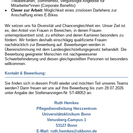
Theaterkarten, Sommerfest, vergünstigte Angebote für
Mitarbeiter*innen (Corporate Benefits)
Clever zur Arbeit:
Möglichkeit eines zinslosen Darlehens zur
Anschaffung eines E-Bikes
Wir setzen uns für Diversität und Chancengleichheit ein. Unser Ziel ist
es, den Anteil von Frauen in Be­reichen, in denen Frauen
unterrepräsentiert sind, zu erhöhen und deren Karrieren besonders zu
fördern. Wir fordern deshalb einschlägig qualifizierte Frauen
nachdrücklich zur Bewerbung auf. Bewerbungen werden in
Übereinstimmung mit dem Landesgleichstellungsgesetz behandelt. Die
Bewerbung geeig­ne­ter Menschen mit nachgewiesener
Schwerbehinderung und diesen gleichgestellten Personen ist besonders
willkommen.
Kontakt & Bewerbung:
Sie finden sich in diesem Profil wieder und möchten Teil unseres Teams
werden? Dann freuen wir uns auf Ihre Bewerbung bis zum 28.07.2026
unter Angabe der Stellenanzeigen-Nr. ST-48053 an:
Ruth Hemkes
Pflegedienstleitung Herzzentrum
Universitätsklinikum Bonn
Venusberg-Campus 1
53127 Bonn
E-Mail:
ruth.hemkes@ukbonn.de