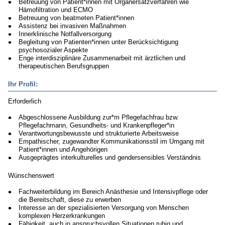
Betreuung von Patient*innen mit Organersatzverfahren wie
Hämofiltration und ECMO
Betreuung von beatmeten Patient*innen
Assistenz bei invasiven Maßnahmen
Innerklinische Notfallversorgung
Begleitung von Patienten*innen unter Berücksichtigung
psychosozialer Aspekte
Enge interdisziplinäre Zusammenarbeit mit ärztlichen und
therapeutischen Berufsgruppen
Ihr Profil:
Erforderlich
Abgeschlossene Ausbildung zur*m Pflegefachfrau bzw.
Pflegefachmann, Gesundheits- und Krankenpfleger*in
Verantwortungsbewusste und strukturierte Arbeitsweise
Empathischer, zugewandter Kommunikationsstil im Umgang mit
Patient*innen und Angehörigen
Ausgeprägtes interkulturelles und gendersensibles Verständnis
Wünschenswert
Fachweiterbildung im Bereich Anästhesie und Intensivpflege oder
die Bereitschaft, diese zu erwerben
Interesse an der spezialisierten Versorgung von Menschen
komplexen Herzerkrankungen
Fähigkeit, auch in anspruchsvollen Situationen ruhig und