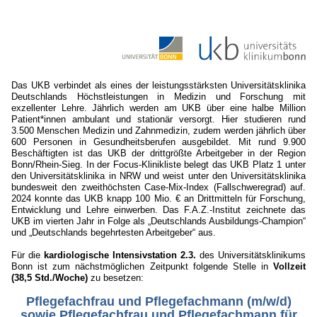
Das UKB verbindet als eines der leistungsstärksten Universitätsklinika
Deutschlands Höchstleistungen in Medizin und Forschung mit
exzellenter Lehre. Jährlich werden am UKB über eine halbe Million
Patient*innen ambulant und stationär versorgt. Hier studieren rund
3.500 Menschen Medizin und Zahnmedizin, zudem werden jährlich über
600 Personen in Gesundheitsberufen ausgebildet. Mit rund 9.900
Beschäftigten ist das UKB der drittgrößte Arbeitgeber in der Region
Bonn/Rhein-Sieg. In der Focus-Klinikliste belegt das UKB Platz 1 unter
den Universitätsklinika in NRW und weist unter den Universitätsklinika
bundesweit den zweithöchsten Case-Mix-Index (Fallschweregrad) auf.
2024 konnte das UKB knapp 100 Mio. € an Drittmitteln für Forschung,
Entwicklung und Lehre einwerben. Das F.A.Z.-Institut zeichnete das
UKB im vierten Jahr in Folge als „Deutschlands Ausbildungs-Champion“
und „Deutschlands begehrtesten Arbeitgeber“ aus.
Für die
kardiologische Intensivstation 2.3.
des Universitätsklinikums
Bonn ist zum nächstmöglichen Zeitpunkt folgende Stelle in
Vollzeit
(38,5 Std./Woche)
zu besetzen:
Pflegefachfrau und Pflegefachmann (m/w/d)
sowie Pflegefachfrau und Pflegefachmann für