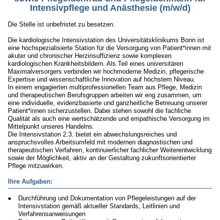
Intensivpflege und Anästhesie (m/w/d)
Die Stelle ist unbefristet zu besetzen.
Die kardiologische Intensivstation des Universitätsklinikums Bonn ist
eine hochspezialisierte Station für die Versorgung von Patient*innen mit
akuter und chronischer Herzinsuffizienz sowie komplexen
kardiologischen Krankheitsbildern. Als Teil eines universitären
Maximalversorgers verbinden wir hoch­moderne Medizin, pflegerische
Expertise und wissenschaftliche Innovation auf höchstem Niveau.
In einem engagierten multiprofessionellen Team aus Pflege, Medizin
und therapeutischen Berufs­gruppen arbeiten wir eng zusammen, um
eine individuelle, evidenzbasierte und ganzheitliche Betreuung unserer
Patient*innen sicherzustellen. Dabei stehen sowohl die fachliche
Qualität als auch eine wertschätzende und empathische Versorgung im
Mittelpunkt unseres Handelns.
Die Intensivstation 2.3. bietet ein abwechslungsreiches und
anspruchsvolles Arbeitsumfeld mit modernen diagnostischen und
therapeutischen Verfahren, kontinuierlicher fachlicher Weiterent­wicklung
sowie der Möglichkeit, aktiv an der Gestaltung zukunftsorientierter
Pflege mitzuwirken.
Ihre Aufgaben:
Durchführung und Dokumentation von Pflegeleistungen auf der
Intensivstation gemäß aktueller Standards, Leitlinien und
Verfahrensanweisungen