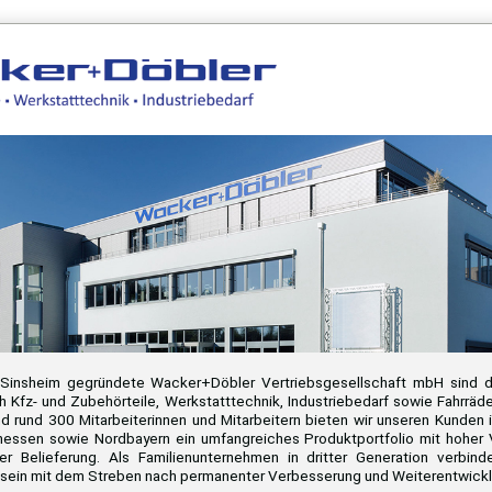
 Sinsheim gegründete Wacker+Döbler Vertriebsgesellschaft mbH sind d
h Kfz- und Zubehörteile, Werkstatttechnik, Industriebedarf sowie Fahrräd
d rund 300 Mitarbeiterinnen und Mitarbeitern bieten wir unseren Kunden 
hessen sowie Nordbayern ein umfangreiches Produktportfolio mit hoher 
er Belieferung. Als Familienunternehmen in dritter Generation verbin
sein mit dem Streben nach permanenter Verbesserung und Weiterentwickl