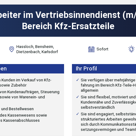
eiter im Vertriebsinnendienst (m
Bereich Kfz-Ersatzteile
Hassloch, Bensheim,
Sofort
Dietzenbach, Karlsdorf
ben
Ihr Profil
 Kunden im Verkauf von Kfz-
Sie verfügen über mehrjährige
 sowie Zubehör
fahrung im Bereich Kfz-Teile-
allgemein
 von Kundenaufträgen, Steuerung
 sowie von Warenein- und
Sie sind flexibel, motiviert und
Kundennähe und Zuverlässigkei
selbstverständlich
g und Bestellwesen
Sie sind engagiert, selbststä
 des Kassenwesens sowie
strukturiertes Arbeiten gewoh
des Kassenabschlusses
sich durch Kommunikationsstä
setzungsvermögen und Teamfä