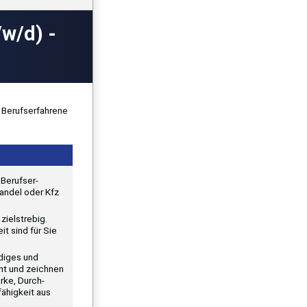
/w/d) -
Berufserfahrene
 Berufser­
Handel oder Kfz
 zielstrebig.
t sind für Sie
ndiges und
nt und zeichnen
rke, Durch­
higkeit aus