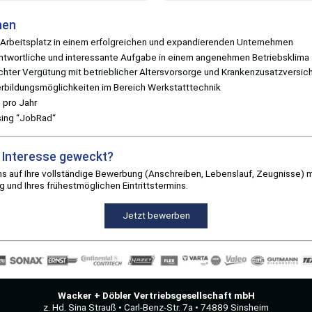
nen
 Arbeitsplatz in einem erfolgreichen und expandierenden Unternehmen
ntwortliche und interessante Aufgabe in einem angenehmen Betriebsklima
hter Vergütung mit betrieblicher Altersvorsorge und Krankenzusatzversic
erbildungsmöglichkeiten im Bereich Werkstatttechnik
 pro Jahr
sing “JobRad“
r Interesse geweckt?
ns auf Ihre vollständige Bewerbung (Anschreiben, Lebenslauf, Zeugnisse) m
g und Ihres frühestmöglichen Eintrittstermins.
Jetzt bewerben
Wacker + Döbler Vertriebsgesellschaft mbH
z. Hd. Sina Strauß • Carl-Benz-Str. 7a • 74889 Sinsheim