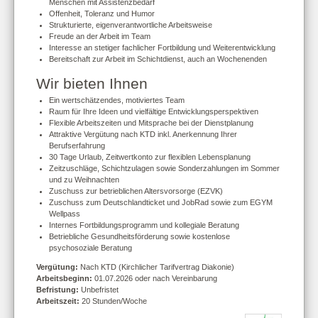
Menschen mit Assistenzbedarf
Offenheit, Toleranz und Humor
Strukturierte, eigenverantwortliche Arbeitsweise
Freude an der Arbeit im Team
Interesse an stetiger fachlicher Fortbildung und Weiterentwicklung
Bereitschaft zur Arbeit im Schichtdienst, auch an Wochenenden
Wir bieten Ihnen
Ein wertschätzendes, motiviertes Team
Raum für Ihre Ideen und vielfältige Entwicklungsperspektiven
Flexible Arbeitszeiten und Mitsprache bei der Dienstplanung
Attraktive Vergütung nach KTD inkl. Anerkennung Ihrer
Berufserfahrung
30 Tage Urlaub, Zeitwertkonto zur flexiblen Lebensplanung
Zeitzuschläge, Schichtzulagen sowie Sonderzahlungen im Sommer
und zu Weihnachten
Zuschuss zur betrieblichen Altersvorsorge (EZVK)
Zuschuss zum Deutschlandticket und JobRad sowie zum EGYM
Wellpass
Internes Fortbildungsprogramm und kollegiale Beratung
Betriebliche Gesundheitsförderung sowie kostenlose
psychosoziale Beratung
Vergütung:
Nach KTD (Kirchlicher Tarifvertrag Diakonie)
Arbeitsbeginn:
01.07.2026 oder nach Vereinbarung
Befristung:
Unbefristet
Arbeitszeit:
20 Stunden/Woche