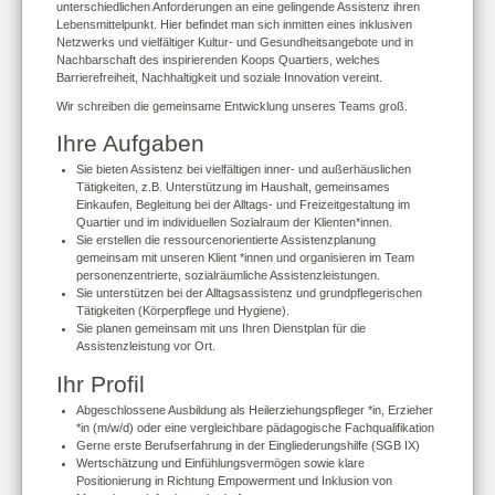
unterschiedlichen Anforde­rungen an eine gelingende Assistenz ihren
Lebensmittelpunkt. Hier befindet man sich inmitten eines inklusiven
Netzwerks und vielfältiger Kultur- und Gesundheitsangebote und in
Nachbarschaft des inspirierenden Koops Quartiers, welches
Barrierefreiheit, Nachhaltigkeit und soziale Innovation vereint.
Wir schreiben die gemeinsame Entwicklung unseres Teams groß.
Ihre Aufgaben
Sie bieten Assistenz bei vielfältigen inner- und außerhäuslichen
Tätigkeiten, z.B. Unterstützung im Haushalt, gemeinsames
Einkaufen, Begleitung bei der Alltags- und Freizeitgestaltung im
Quartier und im individuellen Sozialraum der Klienten*innen.
Sie erstellen die ressourcenorientierte Assistenzplanung
gemeinsam mit unseren Klient *innen und organisieren im Team
personenzentrierte, sozialräumliche Assistenzleistungen.
Sie unterstützen bei der Alltagsassistenz und grundpflegerischen
Tätigkeiten (Körperpflege und Hygiene).
Sie planen gemeinsam mit uns Ihren Dienstplan für die
Assistenzleistung vor Ort.
Ihr Profil
Abgeschlossene Ausbildung als Heilerziehungspfleger *in, Erzieher
*in (m/w/d) oder eine vergleichbare pädagogische Fachqualifikation
Gerne erste Berufserfahrung in der Eingliederungshilfe (SGB IX)
Wertschätzung und Einfühlungsvermögen sowie klare
Positionierung in Richtung Empowerment und Inklusion von