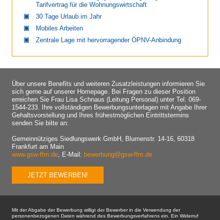
Tarifvertrag für die Wohnungswirtschaft
30 Tage Urlaub im Jahr
Mobiles Arbeiten
Zentrale Lage mit hervorragender ÖPNV-Anbindung
Über unsere Benefits und weiteren Zusatzleistungen informieren Sie
sich gerne auf unserer Homepage. Bei Fragen zu dieser Position
erreichen Sie Frau Lisa Schnaus (Leitung Personal) unter Tel. 069-
1544-233. Ihre vollständigen Bewerbungsunterlagen mit Angabe Ihrer
Gehaltsvorstellung und Ihres frühestmöglichen Eintrittstermins
senden Sie bitte an:
Gemeinnütziges Siedlungswerk GmbH, Blumenstr. 14-16, 60318
Frankfurt am Main
www.gsw-ffm.de
, E-Mail:
bewerbung@gsw-ffm.de
JETZT BEWERBEN!
Mit der Abgabe der Bewerbung willigt der Bewerber in die Verwendung der
personenbezogenen Daten während des Bewerbungsverfahrens ein. Ein Widerruf