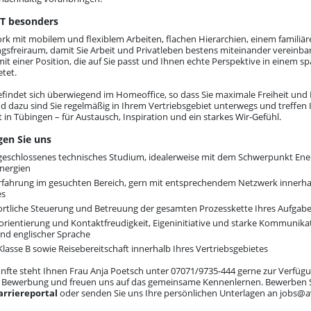
T besonders
k mit mobilem und flexiblem Arbeiten, flachen Hierarchien, einem familiä
ngsfreiraum, damit Sie Arbeit und Privatleben bestens miteinander vereinb
mit einer Position, die auf Sie passt und Ihnen echte Perspektive in einem 
tet.
befindet sich überwiegend im Homeoffice, so dass Sie maximale Freiheit un
 dazu sind Sie regelmäßig in Ihrem Vertriebsgebiet unterwegs und treffen 
in Tübingen – für Austausch, Inspiration und ein starkes Wir‑Gefühl.
en Sie uns
bgeschlossenes technisches Studium, idealerweise mit dem Schwerpunkt Ene
nergien
rfahrung im gesuchten Bereich, gern mit entsprechendem Netzwerk innerha
es
rtliche Steuerung und Betreuung der gesamten Prozesskette Ihres Aufgab
ientierung und Kontaktfreudigkeit, Eigeninitiative und starke Kommunikat
und englischer Sprache
lasse B sowie Reisebereitschaft innerhalb Ihres Vertriebsgebietes
nfte steht Ihnen Frau Anja Poetsch unter 07071/9735-444 gerne zur Verfügu
e Bewerbung und freuen uns auf das gemeinsame Kennenlernen. Bewerben Si
arriereportal
oder senden Sie uns Ihre persönlichen Unterlagen an
jobs@a