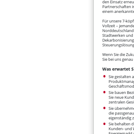
den Einsatz erne
Partnerschaften i
einem anerkannte
Für unsere 7‑köpf
Vollzeit – jemand
Norddeutschland m
Stadtwerken und 
Dekarbonisierung
Steuerungslösung
Wenn Sie die Zuku
Sie bei uns genau 
Was erwartet S
Sie gestalten 
Produktmanage
Geschäftsmode
Sie bauen Bez
Sie neue Kund
zentralen Gesi
Sie übernehme
die passgenaue
eigenständig 
Sie behalten d
Kunden- und W
Energiemarkt 