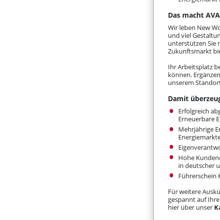
Das macht AVA
Wir leben New Wor
und viel Gestaltu
unterstützen Sie 
Zukunftsmarkt bie
Ihr Arbeitsplatz 
können. Ergänzend
unserem Standort 
Damit überzeug
Erfolgreich a
Erneuerbare E
Mehrjährige E
Energiemarkt
Eigenverantwo
Hohe Kundenor
in deutscher 
Führerschein K
Für weitere Auskü
gespannt auf Ihr
hier über unser
K