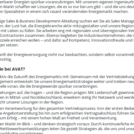
uerbarer Energien spürbar voranzubringen. Mit unserem eigenen Ingenieur
m Markt schaffen wir Lösungen, die es so nur bei uns gibt – und die uns de
n Spezialisten in einem sich rasant verändernden Energiemarkt machen.
ige Sales & Business Development-Abteilung suchen wir Sie als Sales Manag
en, der Lust hat, die Energiebranche aktiv mitzugestalten und unsere Region
it Leben zu füllen. Sie arbeiten eng mit regionalen und überregionalen Ve
Contractoren zusammen. Ebenso begleiten Sie Industrieunternehmen, die i
sziele erreichen wollen – und dafür auf Kompetenz, Innovationsfreude und
en setzen.
nft der Energieversorgung nicht nur beobachten, sondern selbst vorantreib
richtig.
ie bei AVAT?
aktiv die Zukunft des Energiemarkts mit: Gemeinsam mit der Vertriebsleitu
ment entwickeln Sie unsere Energiemarktstrategie weiter und treiben ne
lle voran, die die Energiewende spürbar voranbringen.
iehungen auf, die tragen – und die Region prägen: Mit Leidenschaft gewinn
en in Mittel- und Norddeutschland, erweitern stetig Ihr Netzwerk und wer
cht unserer Lösungen in der Region.
n Verantwortung für den gesamten Vertriebsprozess: Von der ersten Bedar
 Angebotserstellung bis hin zum erfolgreichen Vertragsabschluss führen Si
zum Erfolg – mit einem hohen Maß an Freiheit und Verantwortung.
en Markt im Blick – und denken strategisch voraus: Durch kontinuierliche A
ettbewerbsentwicklungen leiten Sie gezielt Strategien ab, die uns und un
nachhaltig voranbringen.