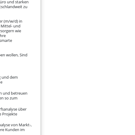
büro und starken
utschlandweit zu
er (m/w/d) in
 Mittel- und
rsorgern wie
hre
 smarte
en wollen, Sind
ng und dem
ue
en und betreuen
den so zum
fsanalyse über
e Projekte
nalyse von Markt-,
sere Kunden im