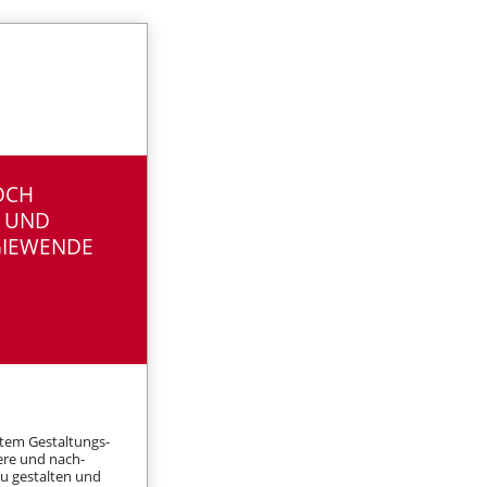
OCH
R UND
GIEWENDE
htem Gestaltungs­
bere und nach­
zu gestalten und