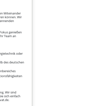
ren Miteinander
aren können. Wir
spannenden
d Fokus genießen
Ihr Team an
rgietechnik oder
lb des deutschen
enbereiches
ionsfähigkeiten
ng. Wir sind
e sich einfach
vat.de
.